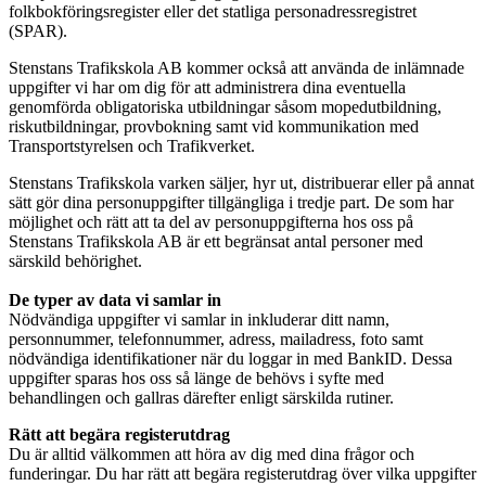
folkbokföringsregister eller det statliga personadressregistret
(SPAR).
Stenstans Trafikskola AB kommer också att använda de inlämnade
uppgifter vi har om dig för att administrera dina eventuella
genomförda obligatoriska utbildningar såsom mopedutbildning,
riskutbildningar, provbokning samt vid kommunikation med
Transportstyrelsen och Trafikverket.
Stenstans Trafikskola varken säljer, hyr ut, distribuerar eller på annat
sätt gör dina personuppgifter tillgängliga i tredje part. De som har
möjlighet och rätt att ta del av personuppgifterna hos oss på
Stenstans Trafikskola AB är ett begränsat antal personer med
särskild behörighet.
De typer av data vi samlar in
Nödvändiga uppgifter vi samlar in inkluderar ditt namn,
personnummer, telefonnummer, adress, mailadress, foto samt
nödvändiga identifikationer när du loggar in med BankID. Dessa
uppgifter sparas hos oss så länge de behövs i syfte med
behandlingen och gallras därefter enligt särskilda rutiner.
Rätt att begära registerutdrag
Du är alltid välkommen att höra av dig med dina frågor och
funderingar. Du har rätt att begära registerutdrag över vilka uppgifter