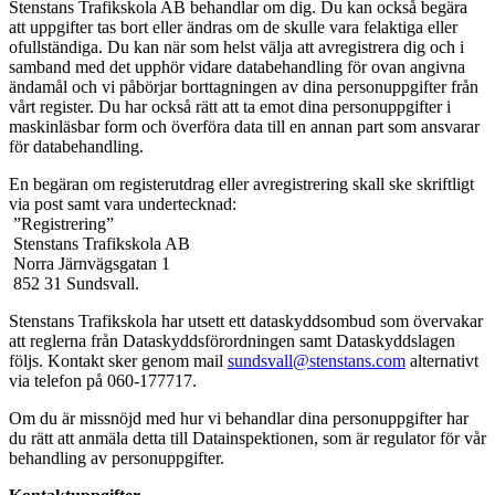
Stenstans Trafikskola AB behandlar om dig. Du kan också begära
att uppgifter tas bort eller ändras om de skulle vara felaktiga eller
ofullständiga. Du kan när som helst välja att avregistrera dig och i
samband med det upphör vidare databehandling för ovan angivna
ändamål och vi påbörjar borttagningen av dina personuppgifter från
vårt register. Du har också rätt att ta emot dina personuppgifter i
maskinläsbar form och överföra data till en annan part som ansvarar
för databehandling.
En begäran om registerutdrag eller avregistrering skall ske skriftligt
via post samt vara undertecknad:
”Registrering”
Stenstans Trafikskola AB
Norra Järnvägsgatan 1
852 31 Sundsvall.
Stenstans Trafikskola har utsett ett dataskyddsombud som övervakar
att reglerna från Dataskyddsförordningen samt Dataskyddslagen
följs. Kontakt sker genom mail
sundsvall@stenstans.com
alternativt
via telefon på 060-177717.
Om du är missnöjd med hur vi behandlar dina personuppgifter har
du rätt att anmäla detta till Datainspektionen, som är regulator för vår
behandling av personuppgifter.