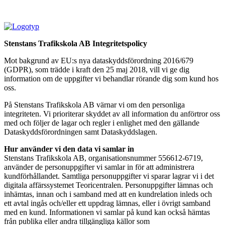
Stenstans Trafikskola AB Integritetspolicy
Mot bakgrund av EU:s nya dataskyddsförordning 2016/679
(GDPR), som trädde i kraft den 25 maj 2018, vill vi ge dig
information om de uppgifter vi behandlar rörande dig som kund hos
oss.
På Stenstans Trafikskola AB värnar vi om den personliga
integriteten. Vi prioriterar skyddet av all information du anförtror oss
med och följer de lagar och regler i enlighet med den gällande
Dataskyddsförordningen samt Dataskyddslagen.
Hur använder vi den data vi samlar in
Stenstans Trafikskola AB, organisationsnummer 556612-6719,
använder de personuppgifter vi samlar in för att administrera
kundförhållandet. Samtliga personuppgifter vi sparar lagrar vi i det
digitala affärssystemet Teoricentralen. Personuppgifter lämnas och
inhämtas, innan och i samband med att en kundrelation inleds och
ett avtal ingås och/eller ett uppdrag lämnas, eller i övrigt samband
med en kund. Informationen vi samlar på kund kan också hämtas
från publika eller andra tillgängliga källor som