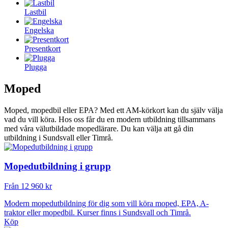
Lastbil
Engelska
Presentkort
Plugga
Moped
Moped, mopedbil eller EPA? Med ett AM-körkort kan du själv välja
vad du vill köra. Hos oss får du en modern utbildning tillsammans
med våra välutbildade mopedlärare. Du kan välja att gå din
utbildning i Sundsvall eller Timrå.
Mopedutbildning i grupp
Från 12 960 kr
Modern mopedutbildning för dig som vill köra moped, EPA, A-
traktor eller mopedbil. Kurser finns i Sundsvall och Timrå.
Köp